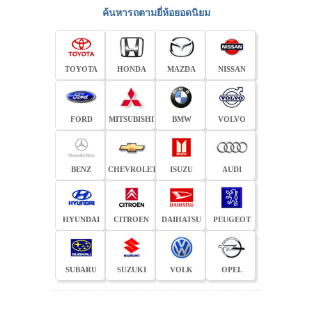
ค้นหารถตามยี่ห้อยอดนิยม
TOYOTA
HONDA
MAZDA
NISSAN
FORD
MITSUBISHI
BMW
VOLVO
BENZ
CHEVROLET
ISUZU
AUDI
HYUNDAI
CITROEN
DAIHATSU
PEUGEOT
SUBARU
SUZUKI
VOLK
OPEL